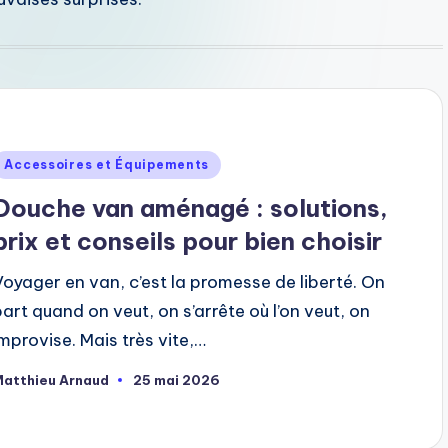
ublié
Accessoires et Équipements
dans
Douche van aménagé : solutions,
prix et conseils pour bien choisir
Voyager en van, c’est la promesse de liberté. On
part quand on veut, on s’arrête où l’on veut, on
improvise. Mais très vite,…
Matthieu Arnaud
25 mai 2026
ubliée
ar