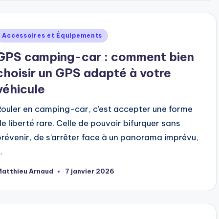
ublié
Accessoires et Équipements
dans
GPS camping-car : comment bien
choisir un GPS adapté à votre
véhicule
Rouler en camping-car, c’est accepter une forme
de liberté rare. Celle de pouvoir bifurquer sans
prévenir, de s’arrêter face à un panorama imprévu,
…
Matthieu Arnaud
7 janvier 2026
ubliée
ar