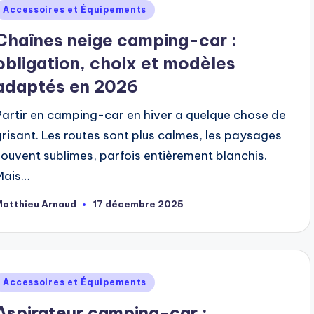
ublié
Accessoires et Équipements
dans
Chaînes neige camping-car :
obligation, choix et modèles
adaptés en 2026
Partir en camping-car en hiver a quelque chose de
grisant. Les routes sont plus calmes, les paysages
souvent sublimes, parfois entièrement blanchis.
Mais…
Matthieu Arnaud
17 décembre 2025
ubliée
ar
ublié
Accessoires et Équipements
dans
Aspirateur camping-car :