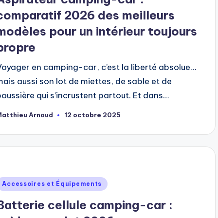
comparatif 2026 des meilleurs
modèles pour un intérieur toujours
propre
Voyager en camping-car, c’est la liberté absolue…
mais aussi son lot de miettes, de sable et de
poussière qui s’incrustent partout. Et dans…
Matthieu Arnaud
12 octobre 2025
ubliée
ar
ublié
Accessoires et Équipements
dans
Batterie cellule camping-car :