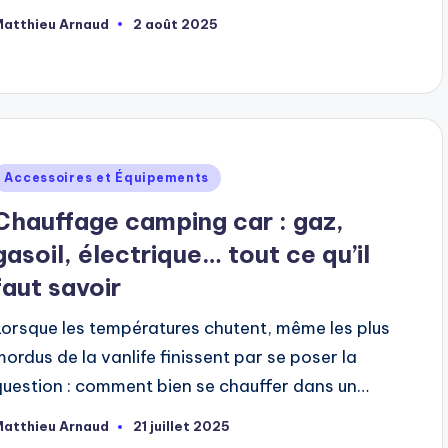
Matthieu Arnaud
2 août 2025
ubliée
ar
ublié
Accessoires et Équipements
dans
Chauffage camping car : gaz,
gasoil, électrique… tout ce qu’il
faut savoir
Lorsque les températures chutent, même les plus
mordus de la vanlife finissent par se poser la
question : comment bien se chauffer dans un…
Matthieu Arnaud
21 juillet 2025
ubliée
ar