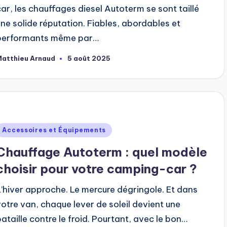
car, les chauffages diesel Autoterm se sont taillé
une solide réputation. Fiables, abordables et
performants même par…
Matthieu Arnaud
5 août 2025
ubliée
ar
ublié
Accessoires et Équipements
dans
Chauffage Autoterm : quel modèle
choisir pour votre camping-car ?
L’hiver approche. Le mercure dégringole. Et dans
votre van, chaque lever de soleil devient une
bataille contre le froid. Pourtant, avec le bon…